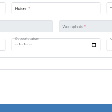
Huisnr.
*
Woonplaats
*
Geboortedatum
V