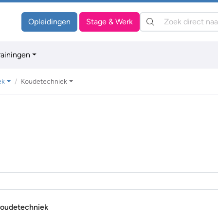
Zoeken:
Opleidingen
Stage & Werk
rainingen
ek
Koudetechniek
oudetechniek