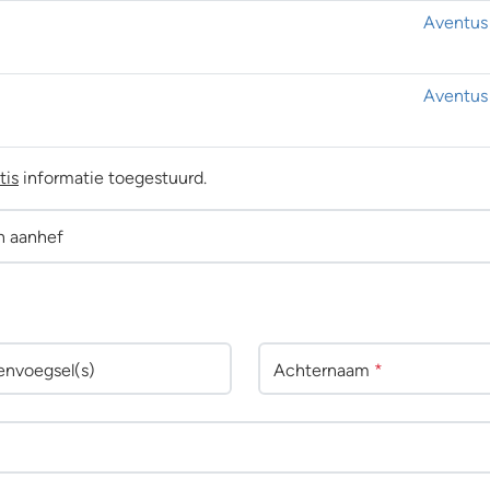
Aventus
Aventus
tis
informatie toegestuurd.
n aanhef
env
oegsel(s)
Achternaam
*