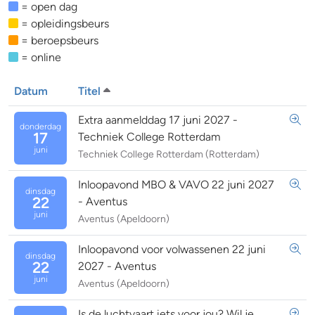
= open dag
= opleidingsbeurs
= beroepsbeurs
= online
Datum
Titel
Extra aanmelddag 17 juni 2027 -
donderdag
17
Techniek College Rotterdam
juni
Techniek College Rotterdam (Rotterdam)
Inloopavond MBO & VAVO 22 juni 2027
dinsdag
22
- Aventus
juni
Aventus (Apeldoorn)
Inloopavond voor volwassenen 22 juni
dinsdag
22
2027 - Aventus
juni
Aventus (Apeldoorn)
Is de luchtvaart iets voor jou? Wil je