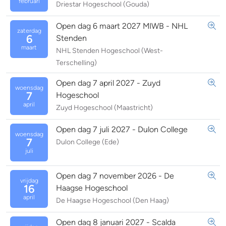
februari
Driestar Hogeschool (Gouda)
Open dag 6 maart 2027 MIWB - NHL
zaterdag
6
Stenden
maart
NHL Stenden Hogeschool (West-
Terschelling)
Open dag 7 april 2027 - Zuyd
woensdag
7
Hogeschool
april
Zuyd Hogeschool (Maastricht)
Open dag 7 juli 2027 - Dulon College
woensdag
7
Dulon College (Ede)
juli
Open dag 7 november 2026 - De
vrijdag
16
Haagse Hogeschool
april
De Haagse Hogeschool (Den Haag)
Open dag 8 januari 2027 - Scalda