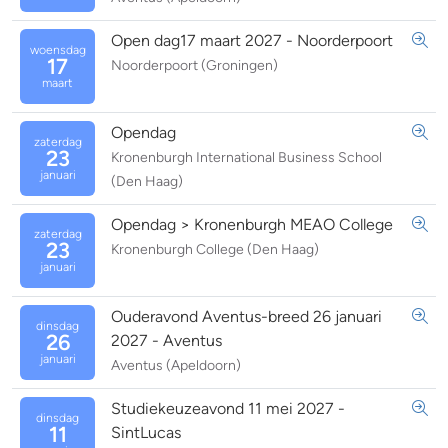
Open dag17 maart 2027 - Noorderpoort
woensdag
17
Noorderpoort (Groningen)
maart
Opendag
zaterdag
23
Kronenburgh International Business School
januari
(Den Haag)
Opendag > Kronenburgh MEAO College
zaterdag
23
Kronenburgh College (Den Haag)
januari
Ouderavond Aventus-breed 26 januari
dinsdag
26
2027 - Aventus
januari
Aventus (Apeldoorn)
Studiekeuzeavond 11 mei 2027 -
dinsdag
11
SintLucas