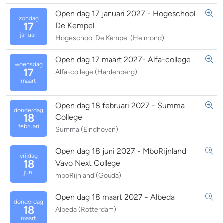
Open dag 17 januari 2027 - Hogeschool
zondag
17
De Kempel
januari
Hogeschool De Kempel (Helmond)
Open dag 17 maart 2027- Alfa-college
woensdag
17
Alfa-college (Hardenberg)
maart
Open dag 18 februari 2027 - Summa
donderdag
18
College
februari
Summa (Eindhoven)
Open dag 18 juni 2027 - MboRijnland
vrijdag
18
Vavo Next College
juni
mboRijnland (Gouda)
Open dag 18 maart 2027 - Albeda
donderdag
18
Albeda (Rotterdam)
maart