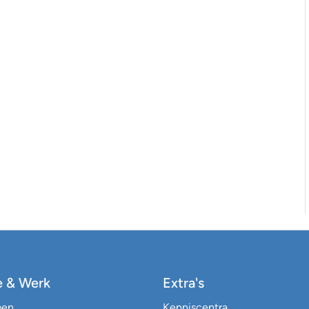
e & Werk
Extra's
pen
Kenniscentra