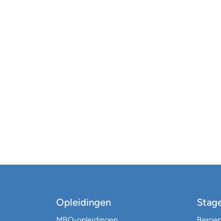
Opleidingen
Stag
MBO-opleidingen
Beroe