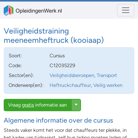
Veiligheidstraining
meeneemheftruck (kooiaap)
Soort:
Cursus
Code:
C12035229
Sector(en):
Veiligheidsberoepen
,
Transport
Onderwerp(en):
Heftruckchauffeur
,
Veilig werken
Toggle Dropdown
Vraag
gratis
informatie aan
Algemene informatie over de cursus
Steeds vaker komt het voor dat chauffeurs ter plekke, in
het kader van tijdswinst, zelf hun lading moeten laden of