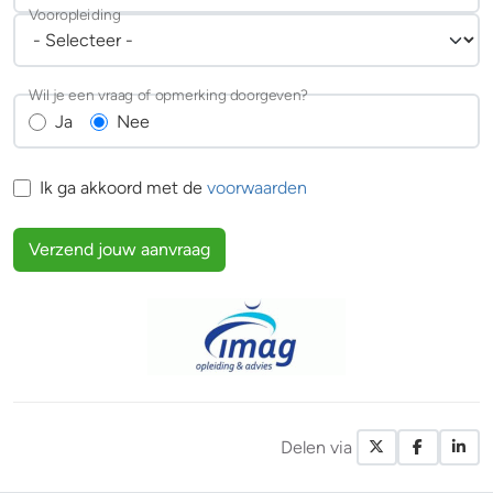
Vooropleiding
Wil je een vraag of opmerking doorgeven?
Ja
Nee
Ik ga akkoord met de
voorwaarden
Verzend jouw aanvraag
Delen via
X / Twitte
Facebo
Li