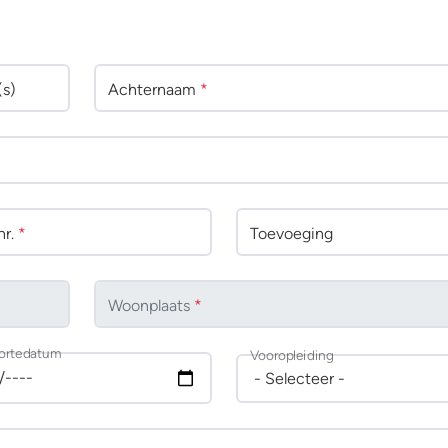
(s)
Achternaam
*
r.
*
Toevoeging
Woonplaats
*
ortedatum
Vooropleiding