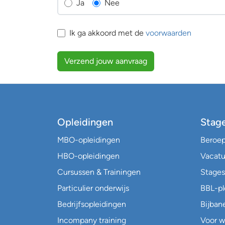
Ja
Nee
Ik ga akkoord met de
voorwaarden
Verzend jouw aanvraag
Opleidingen
Stag
MBO-opleidingen
Beroe
HBO-opleidingen
Vacatu
Cursussen & Trainingen
Stages
Particulier onderwijs
BBL-p
Bedrijfsopleidingen
Bijban
Incompany training
Voor w