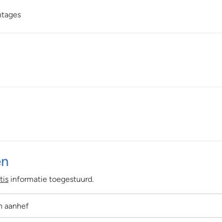
ntages
en
tis
informatie toegestuurd.
n aanhef