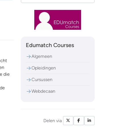
Edumatch Courses
Algemeen
echt
een
Opleidingen
e die
Cursussen
 de
Webdecaan
Delen via
X / Twitter
Facebook
LinkedIn