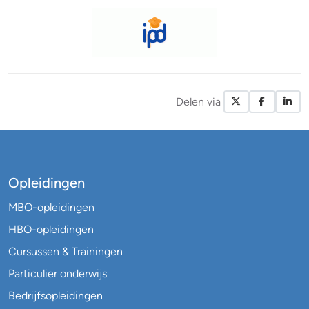
Delen via
X / Twitte
Facebo
Li
Opleidingen
MBO-opleidingen
HBO-opleidingen
Cursussen & Trainingen
Particulier onderwijs
Bedrijfsopleidingen