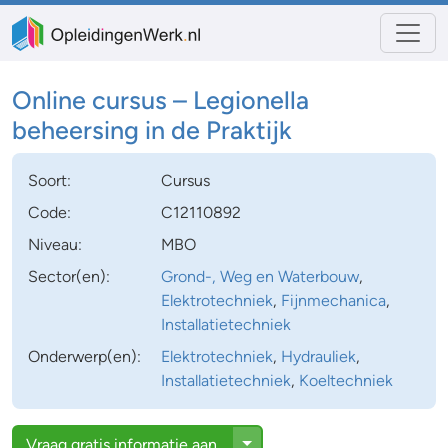
Online cursus – Legionella
beheersing in de Praktijk
Soort:
Cursus
Code:
C12110892
Niveau:
MBO
Sector(en):
Grond-, Weg en Waterbouw
,
Elektrotechniek
,
Fijnmechanica
,
Installatietechniek
Onderwerp(en):
Elektrotechniek
,
Hydrauliek
,
Installatietechniek
,
Koeltechniek
Toggle Dropdown
Vraag
gratis
informatie aan