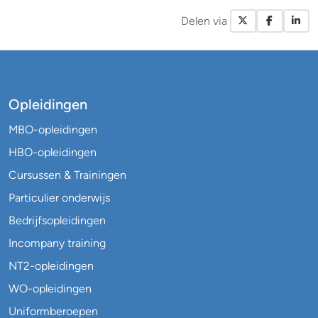
Delen via
X / Twitte
Facebo
Li
Opleidingen
MBO-opleidingen
HBO-opleidingen
Cursussen & Trainingen
Particulier onderwijs
Bedrijfsopleidingen
Incompany training
NT2-opleidingen
WO-opleidingen
Uniformberoepen