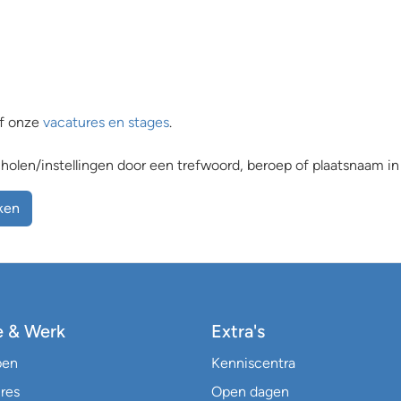
f onze
vacatures en stages
.
olen/instellingen door een trefwoord, beroep of plaatsnaam in
ken
e & Werk
Extra's
pen
Kenniscentra
res
Open dagen