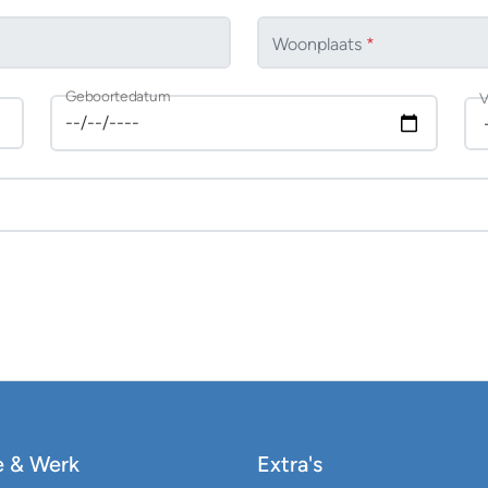
Woonplaats
*
Geboortedatum
V
e & Werk
Extra's