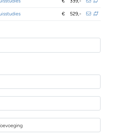
isstudies
€
339,-
isstudies
€
529,-
Toevoeging