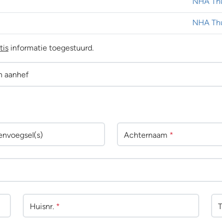
NHA Thu
NHA Thu
tis
informatie toegestuurd.
n aanhef
env
oegsel(s)
Achternaam
*
Huisnr.
*