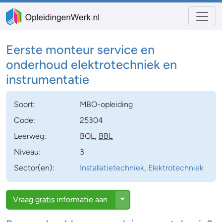
Eerste monteur service en
onderhoud elektrotechniek en
instrumentatie
Soort:
MBO-opleiding
Code:
25304
Leerweg:
BOL
,
BBL
Niveau:
3
Sector(en):
Installatietechniek
,
Elektrotechniek
Toggle Dropdown
Vraag
gratis
informatie aan