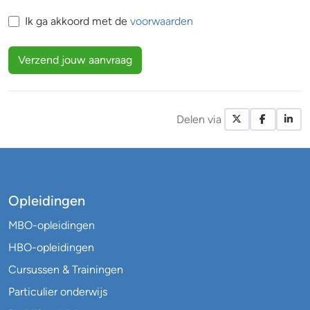
Ik ga akkoord met de
voorwaarden
Verzend jouw aanvraag
Delen via
X / Twitte
Facebo
Li
Opleidingen
MBO-opleidingen
HBO-opleidingen
Cursussen & Trainingen
Particulier onderwijs