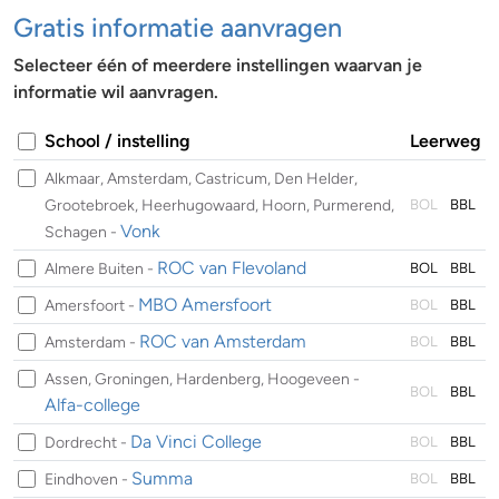
Gratis informatie aanvragen
Selecteer één of meerdere instellingen waarvan je
informatie wil aanvragen.
School / instelling
Leerweg
Alkmaar, Amsterdam, Castricum, Den Helder,
Grootebroek, Heerhugowaard, Hoorn, Purmerend,
BOL
BBL
Vonk
Schagen -
ROC van Flevoland
Almere Buiten -
BOL
BBL
MBO Amersfoort
Amersfoort -
BOL
BBL
ROC van Amsterdam
Amsterdam -
BOL
BBL
Assen, Groningen, Hardenberg, Hoogeveen -
BOL
BBL
Alfa-college
Da Vinci College
Dordrecht -
BOL
BBL
Summa
Eindhoven -
BOL
BBL