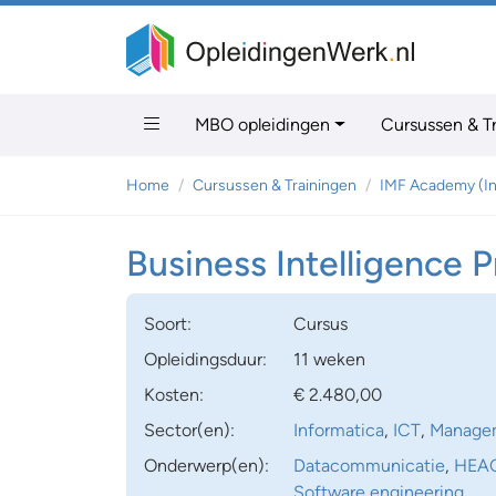
MBO opleidingen
Cursussen & T
Home
Cursussen & Trainingen
IMF Academy (I
Business Intelligence P
Soort:
Cursus
Opleidingsduur:
11 weken
Kosten:
€ 2.480,00
Sector(en):
Informatica
,
ICT
,
Managem
Onderwerp(en):
Datacommunicatie
,
HEAO 
Software engineering