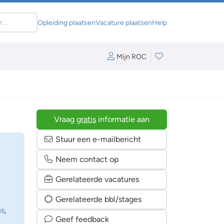
Opleiding plaatsen
Vacature plaatsen
Help
Mijn ROC
Vraag
gratis
informatie aan
Stuur een e-mailbericht
Neem contact op
Gerelateerde vacatures
Gerelateerde bbl/stages
us
,
Geef feedback