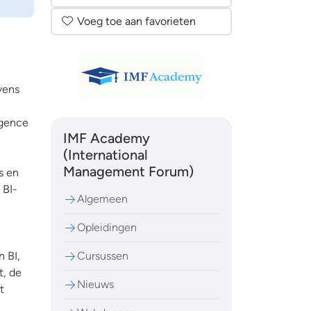
Voeg toe aan favorieten
vens
igence
IMF Academy
(International
Management Forum)
s en
 BI-
Algemeen
Opleidingen
n BI,
Cursussen
t, de
Nieuws
t