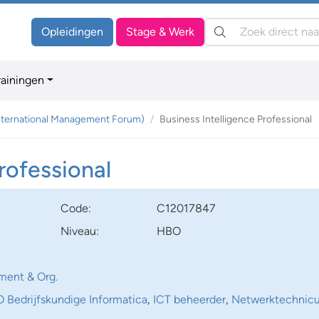
Zoeken:
Opleidingen
Stage & Werk
rainingen
nternational Management Forum)
Business Intelligence Professional
rofessional
Code:
C12017847
Niveau:
HBO
ent & Org.
Bedrijfskundige Informatica
,
ICT beheerder
,
Netwerktechnic