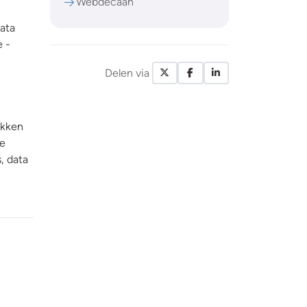
Webdecaan
ata
e -
Delen via
X / Twitter
Facebook
LinkedIn
ukken
ce
s, data