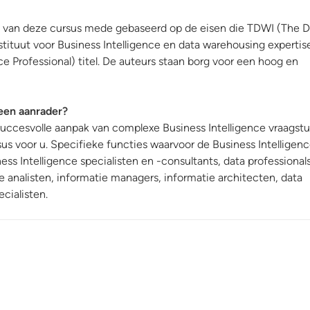
 van deze cursus mede gebaseerd op de eisen die TDWI (The D
stituut voor Business Intelligence en data warehousing expertis
ce Professional) titel. De auteurs staan borg voor een hoog en
 een aanrader?
 succesvolle aanpak van complexe Business Intelligence vraagst
rsus voor u. Specifieke functies waarvoor de Business Intelligen
iness Intelligence specialisten en -consultants, data professional
e analisten, informatie managers, informatie architecten, data
cialisten.