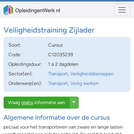
Veiligheidstraining Zijlader
Soort:
Cursus
Code:
C12035239
Opleidingsduur:
1 á 2 dagdelen
Sector(en):
Transport
,
Veiligheidsberoepen
Onderwerp(en):
Transport
,
Veilig werken
Toggle Dropdown
Vraag
gratis
informatie aan
Algemene informatie over de cursus
peciaal voor het transporteren van zware en lange lasten