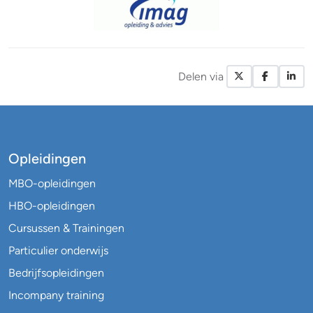
Delen via
X / Twitte
Facebo
Li
Opleidingen
MBO-opleidingen
HBO-opleidingen
Cursussen & Trainingen
Particulier onderwijs
Bedrijfsopleidingen
Incompany training