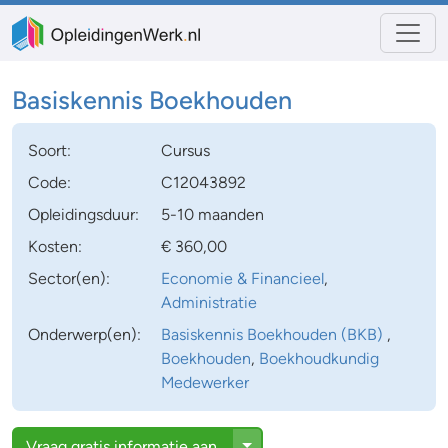
Basiskennis Boekhouden
Soort:
Cursus
Code:
C12043892
Opleidingsduur:
5-10 maanden
Kosten:
€ 360,00
Sector(en):
Economie & Financieel
,
Administratie
Onderwerp(en):
Basiskennis Boekhouden (BKB)
,
Boekhouden
,
Boekhoudkundig
Medewerker
Toggle Dropdown
Vraag
gratis
informatie aan