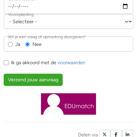
Vooropleiding
Wil je een vraag of opmerking doorgeven?
Ja
Nee
Ik ga akkoord met de
voorwaarden
Verzend jouw aanvraag
Delen via
X / Twitte
Facebo
Li