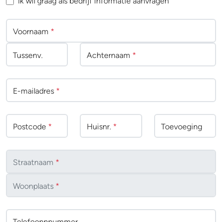
Ik wil graag als bedrijf informatie aanvragen
Voornaam
*
Tussenv
.
Achternaam
*
E-mailadres
*
Postcode
*
Huisnr.
*
Toevoeging
Straatnaam
*
Woonplaats
*
Telefoonnnummer