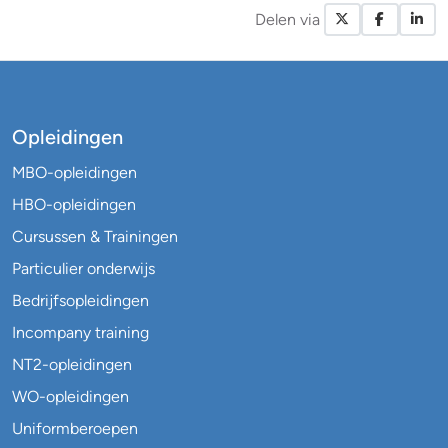
Delen via
X / Twitte
Facebo
Li
Opleidingen
MBO-opleidingen
HBO-opleidingen
Cursussen & Trainingen
Particulier onderwijs
Bedrijfsopleidingen
Incompany training
NT2-opleidingen
WO-opleidingen
Uniformberoepen