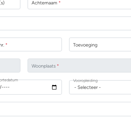
(s)
Achternaam
*
r.
*
Toevoeging
Woonplaats
*
ortedatum
Vooropleiding