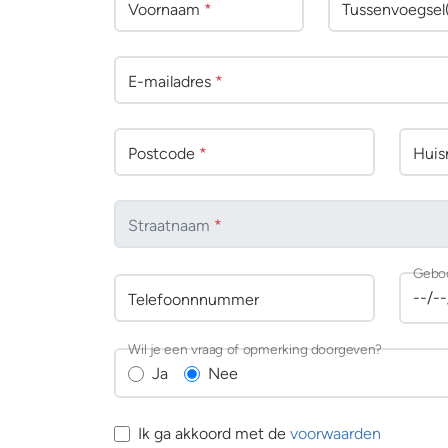
Voornaam
*
Tussenv
oegsel
E-mailadres
*
Postcode
*
Huisn
Straatnaam
*
Gebo
Telefoonnnummer
Wil je een vraag of opmerking doorgeven?
Ja
Nee
Ik ga akkoord met de
voorwaarden