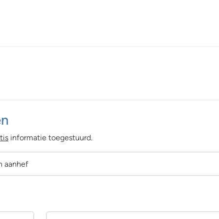
en
tis
informatie toegestuurd.
n aanhef