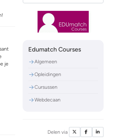
n!
Edumatch Courses
sant
e
Algemeen
e je
Opleidingen
Cursussen
Webdecaan
Delen via
X / Twitter
Facebook
LinkedIn