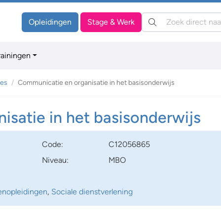
Zoeken:
Opleidingen
Stage & Werk
rainingen
es
Communicatie en organisatie in het basisonderwijs
satie in het basisonderwijs
Code:
C12056865
Niveau:
MBO
enopleidingen
,
Sociale dienstverlening