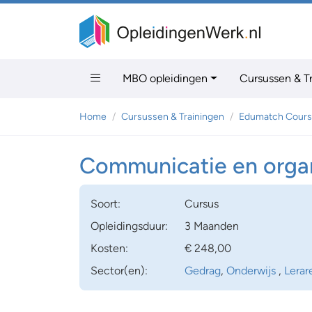
MBO opleidingen
Cursussen & T
Home
Cursussen & Trainingen
Edumatch Cours
Communicatie en organi
Soort:
Cursus
Opleidingsduur:
3 Maanden
Kosten:
€ 248,00
Sector(en):
Gedrag
,
Onderwijs
,
Lerar