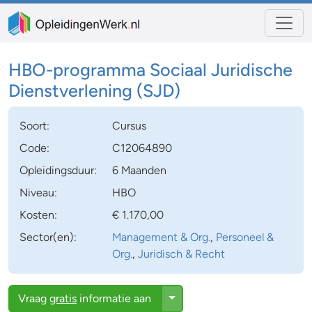
HBO-programma Sociaal Juridische
Dienstverlening (SJD)
Soort:
Cursus
Code:
C12064890
Opleidingsduur:
6 Maanden
Niveau:
HBO
Kosten:
€ 1.170,00
Sector(en):
Management & Org.
,
Personeel &
Org.
,
Juridisch & Recht
Toggle Dropdown
Vraag
gratis
informatie aan