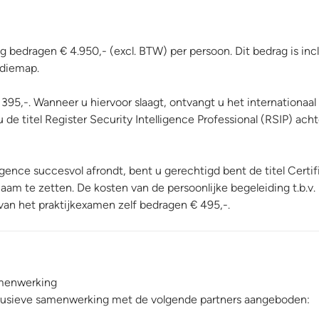
g bedragen € 4.950,- (excl. BTW) per persoon. Dit bedrag is incl
udiemap.
95,-. Wanneer u hiervoor slaagt, ontvangt u het internationaal
de titel Register Security Intelligence Professional (RSIP) ach
igence succesvol afrondt, bent u gerechtigd bent de titel Certif
aam te zetten. De kosten van de persoonlijke begeleiding t.b.v.
van het praktijkexamen zelf bedragen € 495,-.
samenwerking
xclusieve samenwerking met de volgende partners aangeboden: