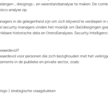
 belangen-, dreigings-, en weerstandsanalyse te maken. De comb
sico analyse op.
anagers in de gelegenheid zijn om zich blijvend te verdiepen in
el security managers vinden het moeilijk om (be)dreigingen goe
bare historische data en (trend)analyses. Security Intelligenc
g waardevol?
r waardevol voor personen die zich bezighouden met het verkrij
ssments in de publieke en private sector, zoals:
ings-) strategische vraagstukken