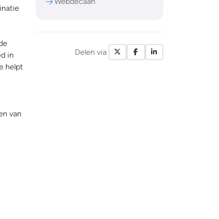
Webdecaan
inatie
 de
Delen via
X / Twitter
Facebook
LinkedIn
d in
e helpt
gen van