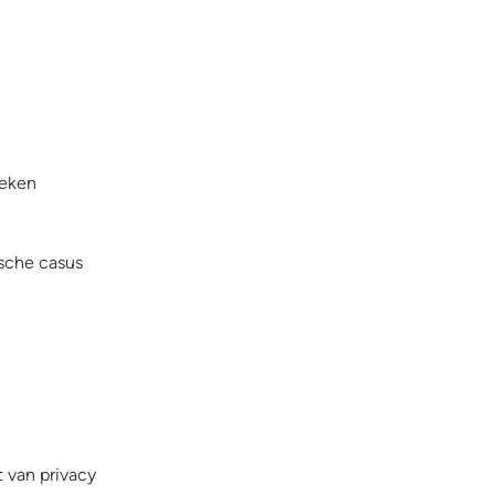
ieken
ische casus
t van privacy