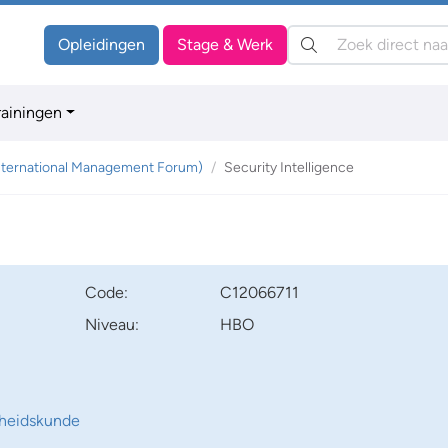
Zoeken:
Opleidingen
Stage & Werk
rainingen
nternational Management Forum)
Security Intelligence
Code:
C12066711
Niveau:
HBO
gheidskunde