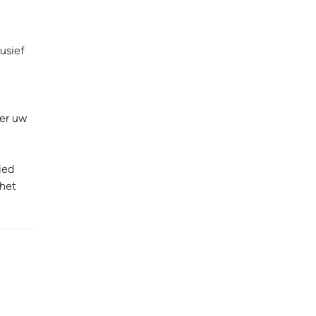
usief
ter uw
ied
 het