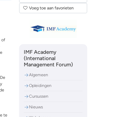
Voeg toe aan favorieten
 of
e
IMF Academy
te
(International
Management Forum)
Algemeen
 De
ty
Opleidingen
 de
Cursussen
Nieuws
e te