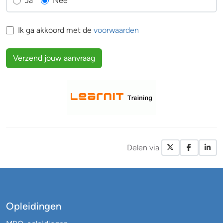
Ja
Nee
Ik ga akkoord met de
voorwaarden
Verzend jouw aanvraag
Delen via
X / Twitte
Facebo
Li
Opleidingen