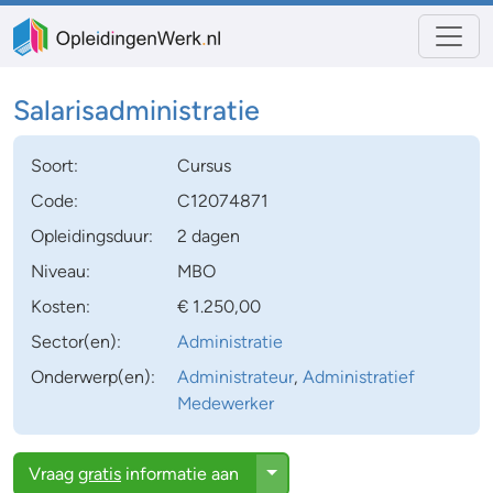
Salarisadministratie
Soort:
Cursus
Code:
C12074871
Opleidingsduur:
2 dagen
Niveau:
MBO
Kosten:
€ 1.250,00
Sector(en):
Administratie
Onderwerp(en):
Administrateur
,
Administratief
Medewerker
Toggle Dropdown
Vraag
gratis
informatie aan