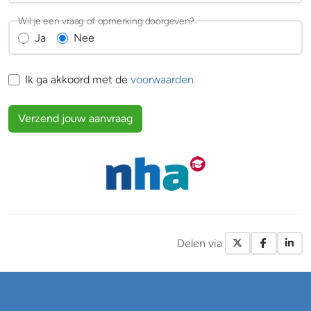
Wil je een vraag of opmerking doorgeven?
Ja
Nee
Ik ga akkoord met de
voorwaarden
Verzend jouw aanvraag
Delen via
X / Twitte
Facebo
Li