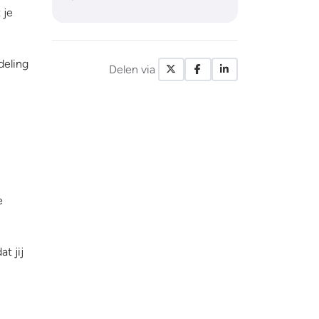
 je
deling
Delen via
X / Twitter
Facebook
LinkedIn
e
t jij