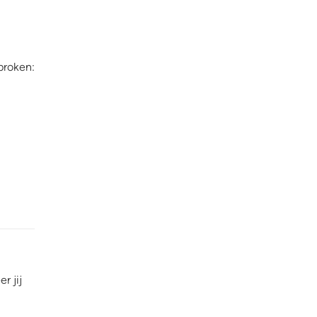
proken:
r jij