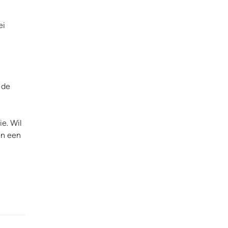
ei
 de
e. Wil
in een