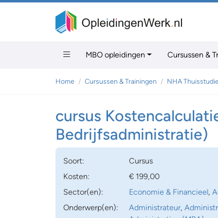
MBO opleidingen
Cursussen & T
Home
Cursussen & Trainingen
NHA Thuisstudi
cursus Kostencalcula
Bedrijfsadministratie)
Soort:
Cursus
Kosten:
€ 199,00
Sector(en):
Economie & Financieel
,
A
Onderwerp(en):
Administrateur
,
Administ