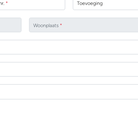
r.
*
Toevoeging
Woonplaats
*