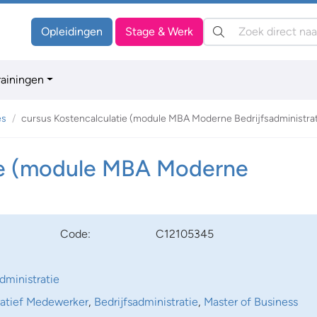
Zoeken:
Opleidingen
Stage & Werk
rainingen
es
cursus Kostencalculatie (module MBA Moderne Bedrijfsadministrat
tie (module MBA Moderne
Code:
C12105345
dministratie
ratief Medewerker
,
Bedrijfsadministratie
,
Master of Business