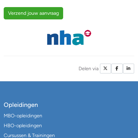
Verzend jouw aanvraag
Delen via
X / Twitte
Facebo
Li
Opleidingen
MBO-opleidingen
HBO-opleidingen
Cursussen & Trainingen