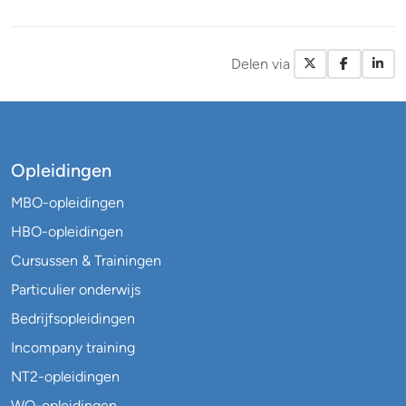
Delen via
X / Twitte
Facebo
Li
Opleidingen
MBO-opleidingen
HBO-opleidingen
Cursussen & Trainingen
Particulier onderwijs
Bedrijfsopleidingen
Incompany training
NT2-opleidingen
WO-opleidingen