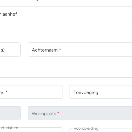
n aanhef
(s)
Achternaam
*
r.
*
Toevoeging
Woonplaats
*
ortedatum
Vooropleiding