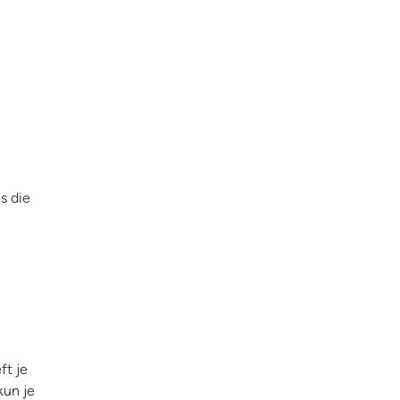
s die
ft je
kun je