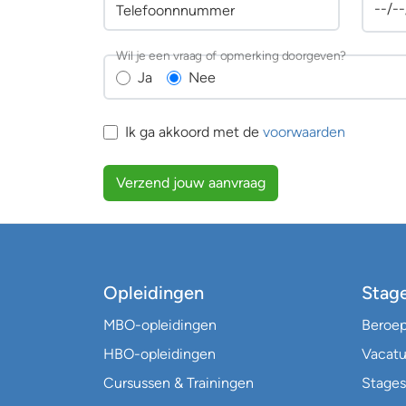
Telefoonnnummer
Wil je een vraag of opmerking doorgeven?
Ja
Nee
Ik ga akkoord met de
voorwaarden
Verzend jouw aanvraag
Opleidingen
Stag
MBO-opleidingen
Beroe
HBO-opleidingen
Vacatu
Cursussen & Trainingen
Stages