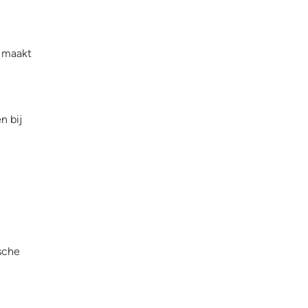
e maakt
n bij
ische