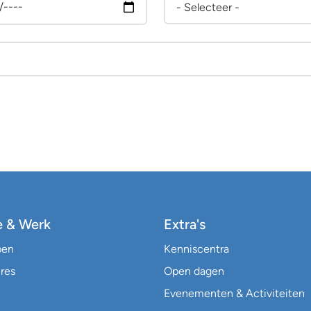
e & Werk
Extra's
pen
Kenniscentra
res
Open dagen
Evenementen & Activiteiten