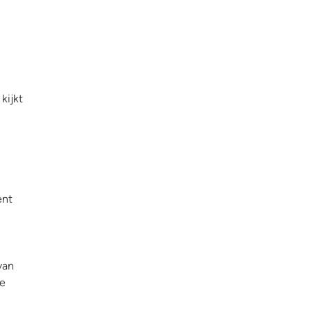
kijkt
ent
van
je