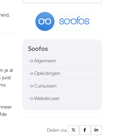
heid,
Soofos
Algemeen
 je al
Opleidingen
 juist
nis
Cursussen
Webdecaan
anneer
afde
Delen via
X / Twitter
Facebook
LinkedIn