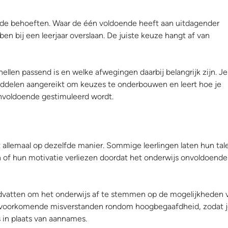
lfde behoeften. Waar de één voldoende heeft aan uitdagender
ben bij een leerjaar overslaan. De juiste keuze hangt af van
nellen passend is en welke afwegingen daarbij belangrijk zijn. Je 
middelen aangereikt om keuzes te onderbouwen en leert hoe je
onvoldoende gestimuleerd wordt.
 allemaal op dezelfde manier. Sommige leerlingen laten hun tal
en of hun motivatie verliezen doordat het onderwijs onvoldoende
andvatten om het onderwijs af te stemmen op de mogelijkheden 
 veelvoorkomende misverstanden rondom hoogbegaafdheid, zodat 
 in plaats van aannames.