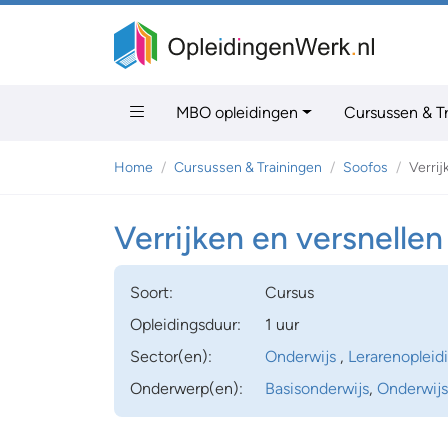
MBO opleidingen
Cursussen & T
Home
Cursussen & Trainingen
Soofos
Verrij
Verrijken en versnellen
Soort:
Cursus
Opleidingsduur:
1 uur
Sector(en):
Onderwijs
,
Lerarenopleid
Onderwerp(en):
Basisonderwijs
,
Onderwijs