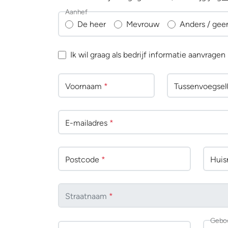
Aanhef
De heer
Mevrouw
Anders / gee
Ik wil graag als bedrijf informatie aanvragen
Voornaam
*
Tussenv
oegsel
E-mailadres
*
Postcode
*
Huisn
Straatnaam
*
Gebo