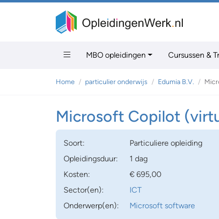
MBO opleidingen
Cursussen & T
Home
particulier onderwijs
Edumia B.V.
Micr
Microsoft Copilot (virt
Soort:
Particuliere opleiding
Opleidingsduur:
1 dag
Kosten:
€ 695,00
Sector(en):
ICT
Onderwerp(en):
Microsoft software