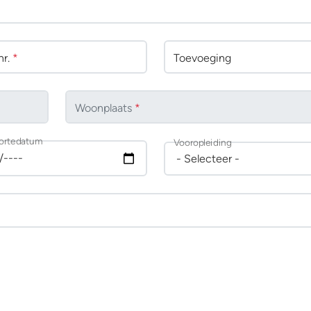
r.
*
Toevoeging
Woonplaats
*
ortedatum
Vooropleiding