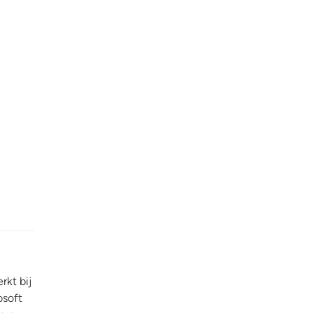
rkt bij
osoft