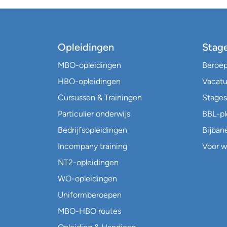
Opleidingen
Stag
MBO-opleidingen
Beroe
HBO-opleidingen
Vacatu
Cursussen & Trainingen
Stages
Particulier onderwijs
BBL-p
Bedrijfsopleidingen
Bijban
Incompany training
Voor w
NT2-opleidingen
WO-opleidingen
Uniformberoepen
MBO-HBO routes