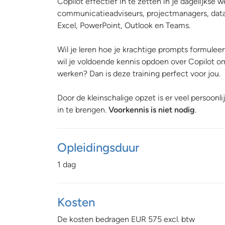
Copilot effectief in te zetten in je dagelijkse 
communicatieadviseurs, projectmanagers, data-
Excel, PowerPoint, Outlook en Teams.
Wil je leren hoe je krachtige prompts formulee
wil je voldoende kennis opdoen over Copilot o
werken? Dan is deze training perfect voor jou.
Door de kleinschalige opzet is er veel persoonl
in te brengen.
Voorkennis is niet nodig
.
Opleidingsduur
1 dag
Kosten
De kosten bedragen EUR 575 excl. btw