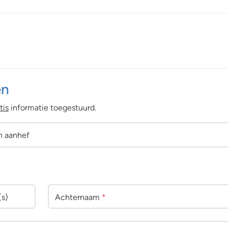
en
tis
informatie toegestuurd.
n aanhef
(s)
Achternaam
*