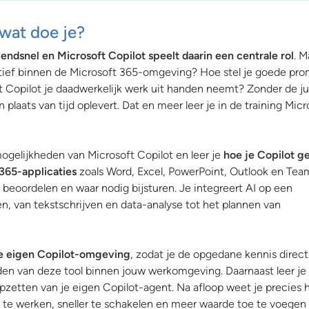
 wat doe je?
ndsnel en Microsoft Copilot speelt daarin een centrale rol
. M
ctief binnen de Microsoft 365-omgeving? Hoe stel je goede pr
at Copilot je daadwerkelijk werk uit handen neemt? Zonder de ju
in plaats van tijd oplevert. Dat en meer leer je in de training Micr
mogelijkheden van Microsoft Copilot en leer je
hoe je Copilot g
365-applicaties
zoals Word, Excel, PowerPoint, Outlook en Tea
 beoordelen en waar nodig bijsturen. Je integreert AI op een
en, van tekstschrijven en data-analyse tot het plannen van
n je eigen Copilot-omgeving
, zodat je de opgedane kennis direct
en van deze tool binnen jouw werkomgeving. Daarnaast leer je
zetten van je eigen Copilot-agent. Na afloop weet je precies 
 te werken, sneller te schakelen en meer waarde toe te voegen 