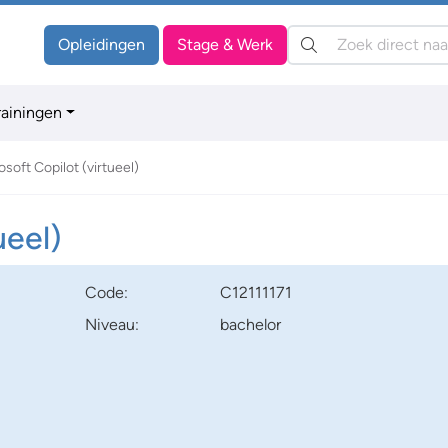
Zoeken:
Opleidingen
Stage & Werk
rainingen
osoft Copilot (virtueel)
ueel)
Code:
C12111171
Niveau:
bachelor