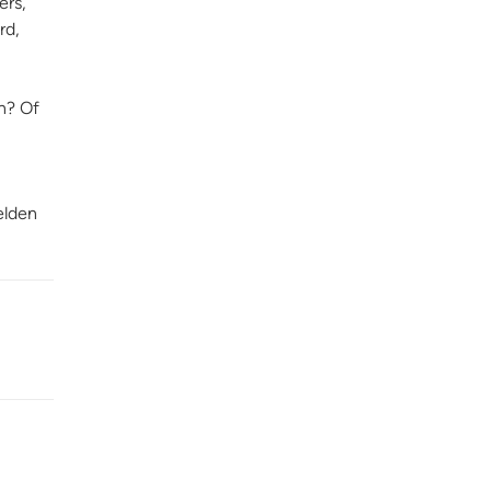
ers,
rd,
en? Of
elden