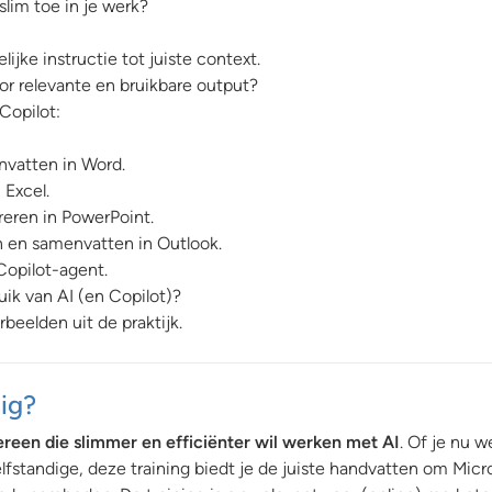
slim toe in je werk?
jke instructie tot juiste context.
or relevante en bruikbare output?
 Copilot:
vatten in Word.
 Excel.
eren in PowerPoint.
n en samenvatten in Outlook.
Copilot-agent.
uik van AI (en Copilot)?
rbeelden uit de praktijk.
dig?
ereen die slimmer en efficiënter wil werken met AI
. Of je nu we
elfstandige, deze training biedt je de juiste handvatten om Micr