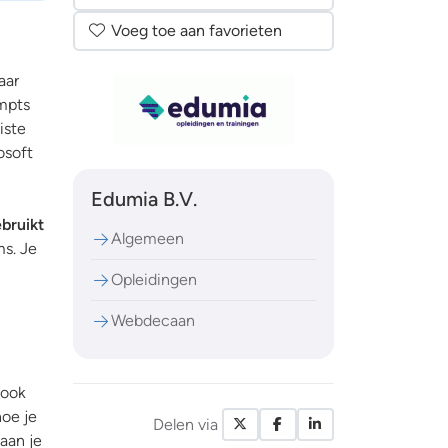
Voeg toe aan favorieten
aar
ompts
iste
osoft
Edumia B.V.
ebruikt
Algemeen
ms. Je
Opleidingen
Webdecaan
 ook
hoe je
Delen via
X / Twitter
Facebook
LinkedIn
aan je