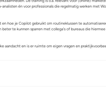
werkzaamheden. De training is o.a. relevant voor (online) markete
analisten én voor professionals die regelmatig werken met Wo
rt en hoe je Copilot gebruikt om routineklussen te automatiser
m beter te kunnen sparren met collega's of bureaus die hiermee
ijke aandacht en is er ruimte om eigen vragen en praktijkvoorbe