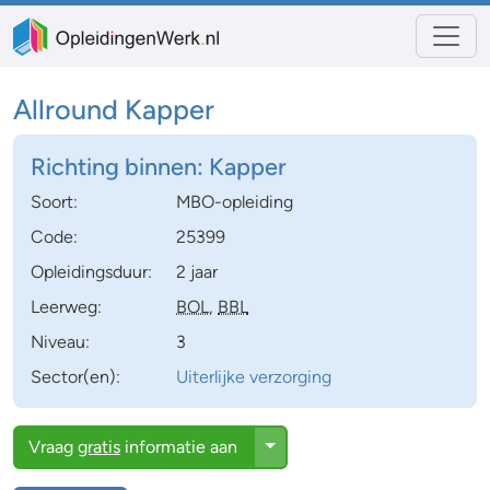
Allround Kapper
Richting binnen:
Kapper
Soort:
MBO-opleiding
Code:
25399
Opleidingsduur:
2 jaar
Leerweg:
BOL
,
BBL
Niveau:
3
Sector(en):
Uiterlijke verzorging
Toggle Dropdown
Vraag
gratis
informatie aan