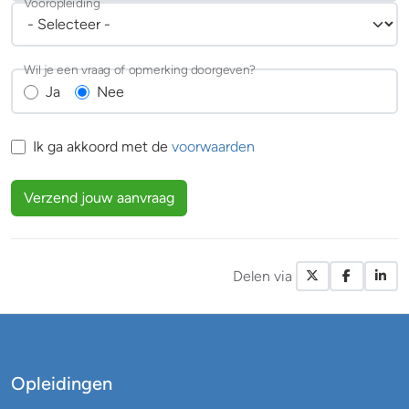
Vooropleiding
Wil je een vraag of opmerking doorgeven?
Ja
Nee
Ik ga akkoord met de
voorwaarden
Verzend jouw aanvraag
Delen via
X / Twitte
Facebo
Li
Opleidingen