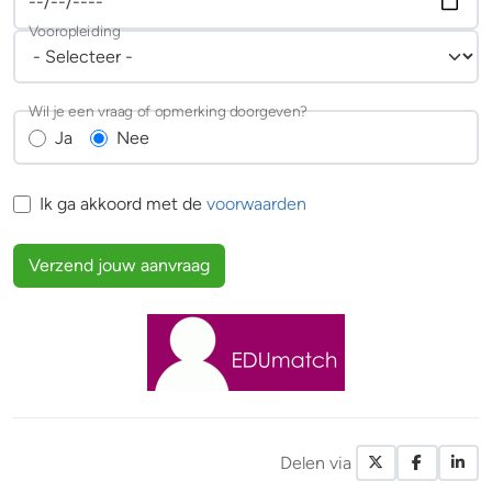
Vooropleiding
Wil je een vraag of opmerking doorgeven?
Ja
Nee
Ik ga akkoord met de
voorwaarden
Verzend jouw aanvraag
Delen via
X / Twitte
Facebo
Li