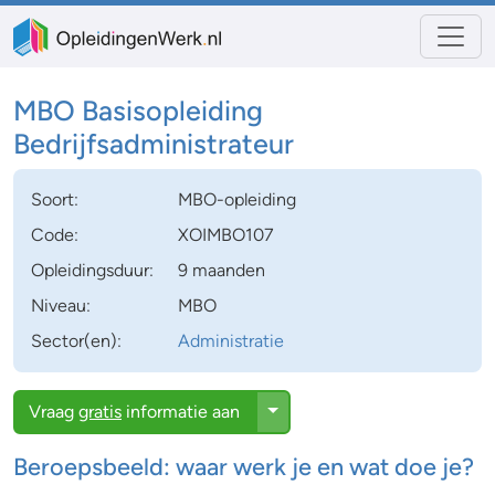
MBO Basisopleiding
Bedrijfsadministrateur
Soort:
MBO-opleiding
Code:
XOIMBO107
Opleidingsduur:
9 maanden
Niveau:
MBO
Sector(en):
Administratie
Toggle Dropdown
Vraag
gratis
informatie aan
Beroepsbeeld: waar werk je en wat doe je?