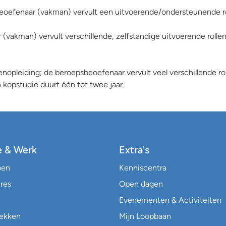
eoefenaar (vakman) vervult een uitvoerende/ondersteunende rol.
(vakman) vervult verschillende, zelfstandige uitvoerende rolle
enopleiding; de beroepsbeoefenaar vervult veel verschillende r
en kopstudie duurt één tot twee jaar.
e & Werk
Extra's
pen
Kenniscentra
res
Open dagen
Evenementen & Activiteiten
lekken
Mijn Loopbaan