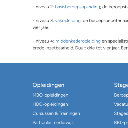
- niveau 2:
basisberoepsopleiding
; de beroepsb
- niveau 3:
vakopleiding
; de beroepsbeoefenaar 
vier jaar.
- niveau 4:
middenkaderopleiding
en specialist
brede inzetbaarheid. Duur: drie tot vier jaar. E
Opleidingen
Stag
MBO-opleidingen
Beroe
HBO-opleidingen
Vacatu
Cursussen & Trainingen
Stages
Particulier onderwijs
BBL-p