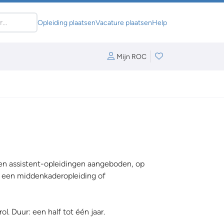
Opleiding plaatsen
Vacature plaatsen
Help
Mijn ROC
den assistent-opleidingen aangeboden, op
s een middenkaderopleiding of
l. Duur: een half tot één jaar.