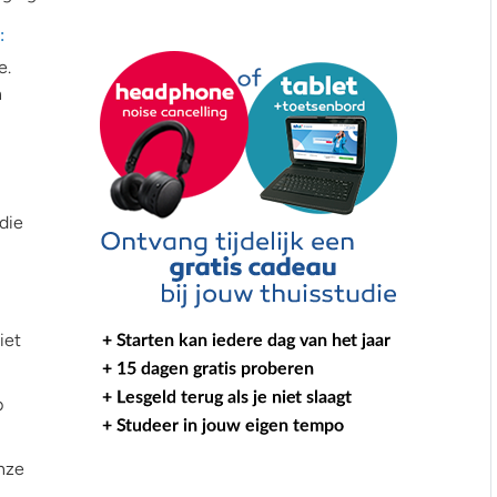
:
e.
n
die
iet
p
nze