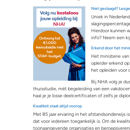
Niet geslaagd? Lesge
Uniek in Nederland 
slagingspercentage
Hierdoor kunnen w
info? Neem een kij
Erkend door het mini
Het ministerie va
opleider erkend op
het opleiden voor 
Bij NHA volg je d
thuisstudie, mét begeleiding van een vakdocen
haal je je losse deelcertificaten of zelfs je dipl
Kwaliteit staat altijd voorop
Met 85 jaar ervaring in het afstandsonderwijs 
dat voor iedereen toegankelijk is. Om de kwa
toonaangevende organisaties en beroepsverenig