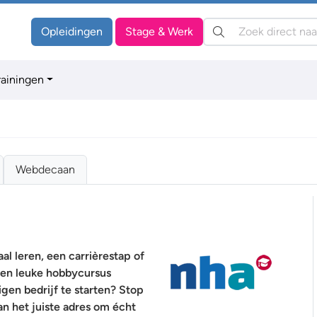
Zoeken:
Opleidingen
Stage & Werk
rainingen
Webdecaan
al leren, een carrièrestap of
een leuke hobbycursus
gen bedrijf te starten? Stop
n het juiste adres om écht