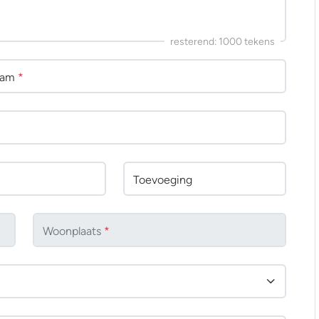
resterend:
1000
tekens
aam
*
Toevoeging
Woonplaats
*