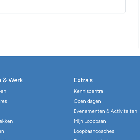
e & Werk
Extra's
pen
Kenniscentra
res
Open dagen
Evenementen & Activiteiten
lekken
Mijn Loopbaan
en
Loopbaancoaches