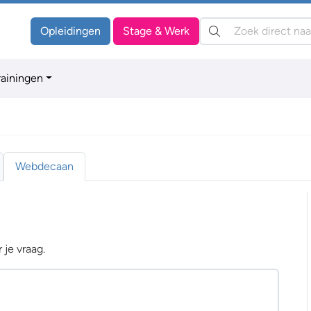
Zoeken:
Opleidingen
Stage & Werk
rainingen
Webdecaan
 je vraag.