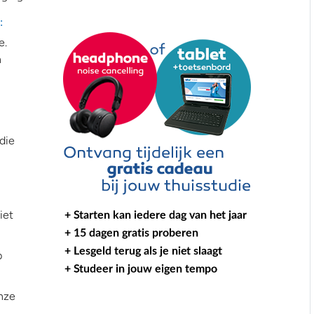
:
e.
n
die
iet
p
nze