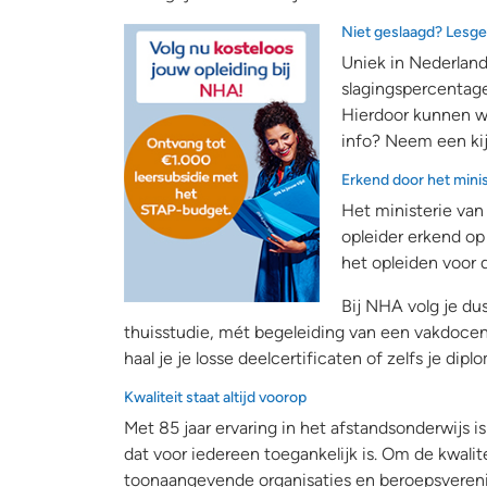
Niet geslaagd? Lesge
Uniek in Nederland 
slagingspercentage
Hierdoor kunnen w
info? Neem een kij
Erkend door het mini
Het ministerie va
opleider erkend op
het opleiden voor 
Bij NHA volg je d
thuisstudie, mét begeleiding van een vakdocen
haal je je losse deelcertificaten of zelfs je dipl
Kwaliteit staat altijd voorop
Met 85 jaar ervaring in het afstandsonderwijs 
dat voor iedereen toegankelijk is. Om de kwa
toonaangevende organisaties en beroepsverenig