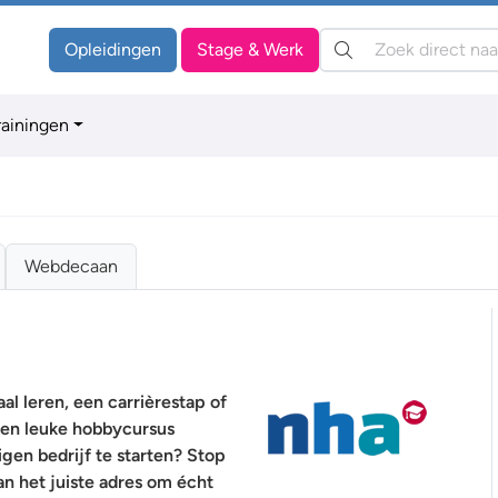
Zoeken:
Opleidingen
Stage & Werk
rainingen
Webdecaan
al leren, een carrièrestap of
een leuke hobbycursus
gen bedrijf te starten? Stop
n het juiste adres om écht