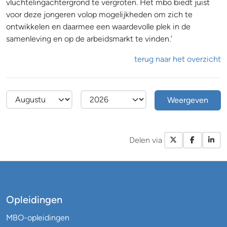
vluchtelingachtergrond te vergroten. Het mbo biedt juist
voor deze jongeren volop mogelijkheden om zich te
ontwikkelen en daarmee een waardevolle plek in de
samenleving en op de arbeidsmarkt te vinden.’
terug naar het overzicht
Weergeven
Delen via
X / Twitte
Facebo
Li
Opleidingen
MBO-opleidingen