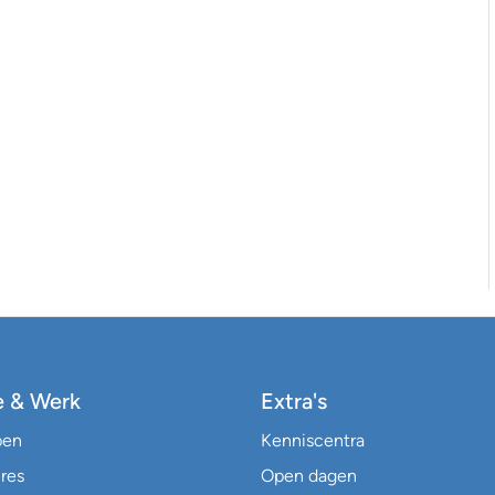
e & Werk
Extra's
pen
Kenniscentra
res
Open dagen