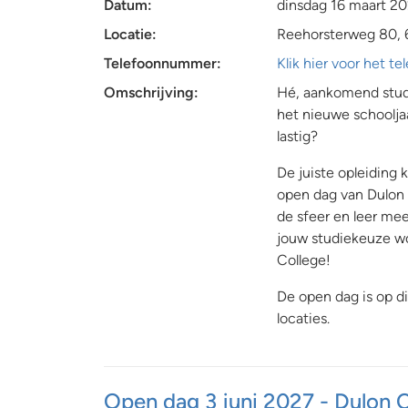
Datum:
dinsdag 16 maart 2
Locatie:
Reehorsterweg 80, 
Telefoonnummer:
Klik hier voor het 
Omschrijving:
Hé, aankomend stude
het nieuwe schoolja
lastig?
De juiste opleiding
open dag van Dulon 
de sfeer en leer mee
jouw studiekeuze wo
College!
De open dag is op di
locaties.
Open dag 3 juni 2027 - Dulon 