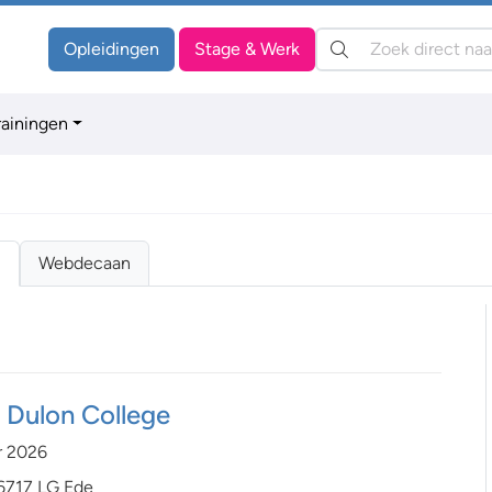
Zoeken:
Opleidingen
Stage & Werk
rainingen
n
Webdecaan
Dulon College
r 2026
6717 LG Ede