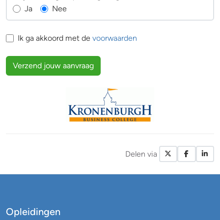
Ja
Nee
Ik ga akkoord met de
voorwaarden
Verzend jouw aanvraag
Delen via
X / Twitte
Facebo
Li
Opleidingen