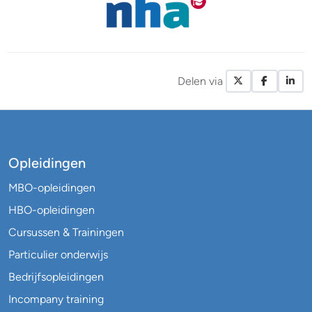
Delen via
X / Twitte
Facebo
Li
Opleidingen
MBO-opleidingen
HBO-opleidingen
Cursussen & Trainingen
Particulier onderwijs
Bedrijfsopleidingen
Incompany training