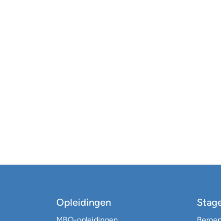
Opleidingen
Stag
MBO-opleidingen
Beroe