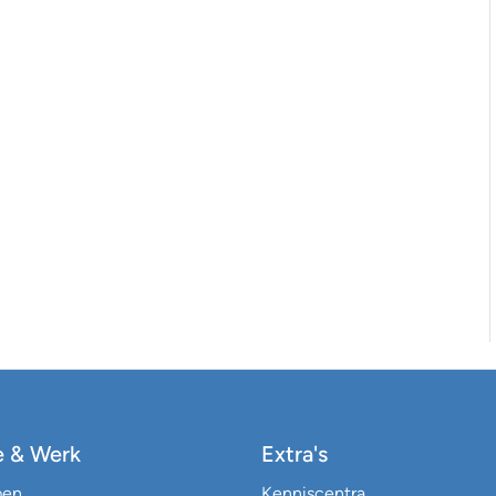
e & Werk
Extra's
pen
Kenniscentra