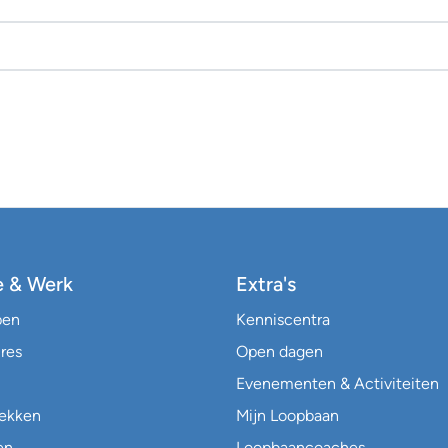
e & Werk
Extra's
pen
Kenniscentra
res
Open dagen
Evenementen & Activiteiten
lekken
Mijn Loopbaan
en
Loopbaancoaches