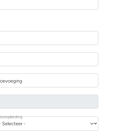
Toevoeging
ooropleiding