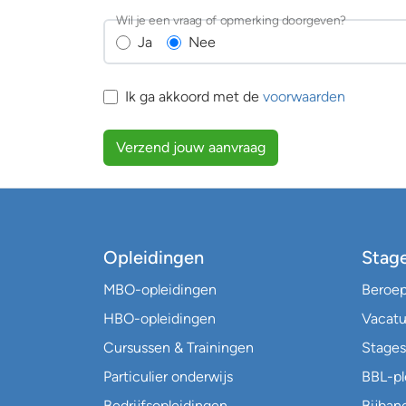
Wil je een vraag of opmerking doorgeven?
Ja
Nee
Ik ga akkoord met de
voorwaarden
Verzend jouw aanvraag
Opleidingen
Stag
MBO-opleidingen
Beroe
HBO-opleidingen
Vacatu
Cursussen & Trainingen
Stages
Particulier onderwijs
BBL-p
Bedrijfsopleidingen
Bijban