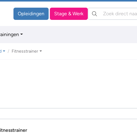
Zoeken:
Opleidingen
Stage & Werk
rainingen
d
Fitnesstrainer
itnesstrainer