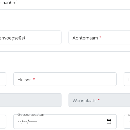
n aanhef
env
oegsel(s)
Achternaam
*
Huisnr.
*
Woonplaats
*
Geboortedatum
V