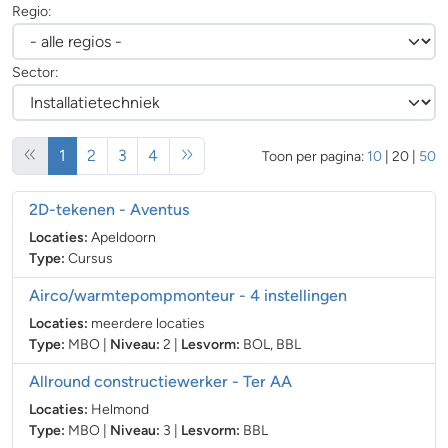
Regio:
Sector:
(huidige)
1
2
3
4
Toon per pagina:
10
|
20
|
50
2D-tekenen
- Aventus
Locaties:
Apeldoorn
Type:
Cursus
Airco/warmtepompmonteur
- 4 instellingen
Locaties:
meerdere locaties
Type:
MBO
|
Niveau:
2
|
Lesvorm:
BOL
,
BBL
Allround constructiewerker
- Ter AA
Locaties:
Helmond
Type:
MBO
|
Niveau:
3
|
Lesvorm:
BBL