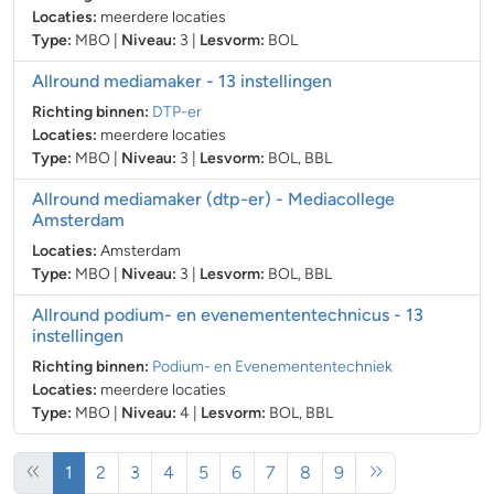
Locaties:
meerdere locaties
Type:
MBO
|
Niveau:
3
|
Lesvorm:
BOL
Allround mediamaker
- 13 instellingen
Richting binnen:
DTP-er
Locaties:
meerdere locaties
Type:
MBO
|
Niveau:
3
|
Lesvorm:
BOL
,
BBL
Allround mediamaker (dtp-er)
- Mediacollege
Amsterdam
Locaties:
Amsterdam
Type:
MBO
|
Niveau:
3
|
Lesvorm:
BOL
,
BBL
Allround podium- en evenemententechnicus
- 13
instellingen
Richting binnen:
Podium- en Evenemententechniek
Locaties:
meerdere locaties
Type:
MBO
|
Niveau:
4
|
Lesvorm:
BOL
,
BBL
(huidige)
1
2
3
4
5
6
7
8
9