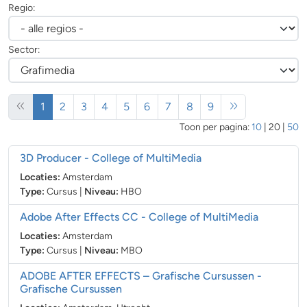
Regio:
Sector:
(huidige)
1
2
3
4
5
6
7
8
9
Toon per pagina:
10
|
20
|
50
3D Producer
- College of MultiMedia
Locaties:
Amsterdam
Type:
Cursus
|
Niveau:
HBO
Adobe After Effects CC
- College of MultiMedia
Locaties:
Amsterdam
Type:
Cursus
|
Niveau:
MBO
ADOBE AFTER EFFECTS – Grafische Cursussen
-
Grafische Cursussen