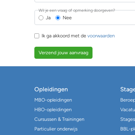
Wil je een vraag of opmerking doorgeven?
Ja
Nee
Ik ga akkoord met de
voorwaarden
Verzend jouw aanvraag
Opleidingen
Stag
MBO-opleidingen
Beroe
HBO-opleidingen
Vacatu
Cursussen & Trainingen
Stages
Particulier onderwijs
BBL-p