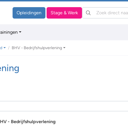
Zoeken:
Opleidingen
Stage & Werk
rainingen
id
BHV - Bedrijfshulpverlening
ening
HV - Bedrijfshulpverlening