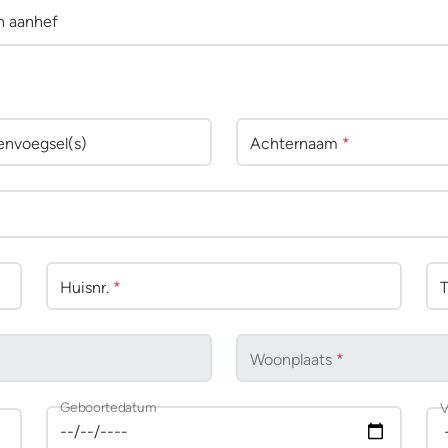
n aanhef
env
oegsel(s)
Achternaam
*
Huisnr.
*
Woonplaats
*
Geboortedatum
V