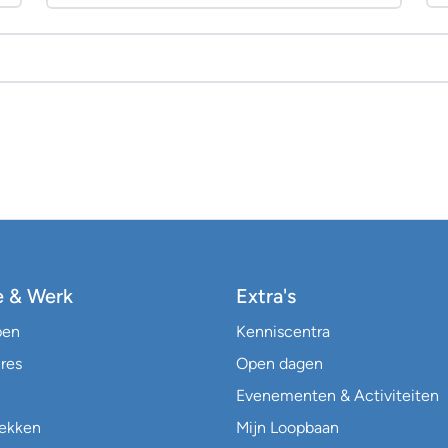
e & Werk
Extra's
pen
Kenniscentra
res
Open dagen
Evenementen & Activiteiten
lekken
Mijn Loopbaan