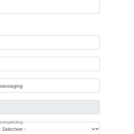
Toevoeging
ooropleiding