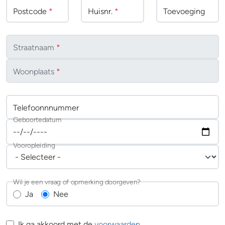
Postcode
*
Huisnr.
*
Toevoeging
Straatnaam
*
Woonplaats
*
Telefoonnnummer
Geboortedatum
Vooropleiding
Wil je een vraag of opmerking doorgeven?
Ja
Nee
Ik ga akkoord met de
voorwaarden