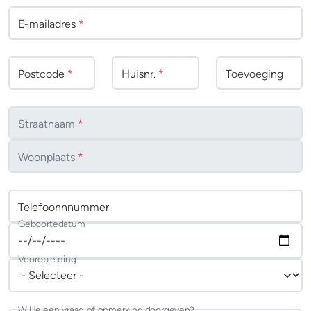
E-mailadres
*
Postcode
*
Huisnr.
*
Toevoeging
Straatnaam
*
Woonplaats
*
Telefoonnnummer
Geboortedatum
Vooropleiding
Wil je een vraag of opmerking doorgeven?