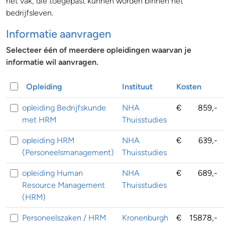
het vak, die toegepast kunnen worden binnen het
bedrijfsleven.
Informatie aanvragen
Selecteer één of meerdere opleidingen waarvan je
informatie wil aanvragen.
Opleiding
Instituut
Kosten
opleiding Bedrijfskunde
NHA
€
859,-
met HRM
Thuisstudies
opleiding HRM
NHA
€
639,-
(Personeelsmanagement)
Thuisstudies
opleiding Human
NHA
€
689,-
Resource Management
Thuisstudies
(HRM)
Personeelszaken / HRM
Kronenburgh
€
15878,-