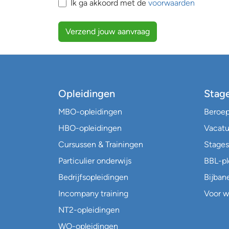
Ik ga akkoord met de
voorwaarden
Verzend jouw aanvraag
Opleidingen
Stag
MBO-opleidingen
Beroe
HBO-opleidingen
Vacatu
Cursussen & Trainingen
Stages
Particulier onderwijs
BBL-p
Bedrijfsopleidingen
Bijban
Incompany training
Voor w
NT2-opleidingen
WO-opleidingen