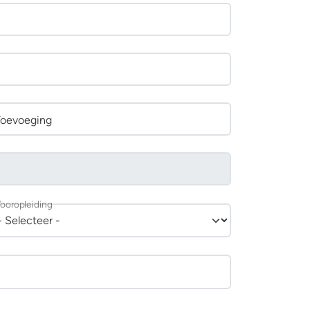
Toevoeging
ooropleiding