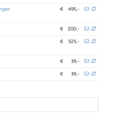
ingen
€
495,-
€
200,-
€
525,-
€
39,-
€
39,-