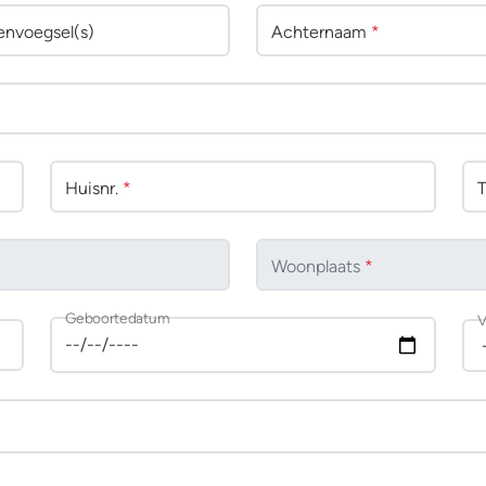
env
oegsel(s)
Achternaam
*
Huisnr.
*
Woonplaats
*
Geboortedatum
V