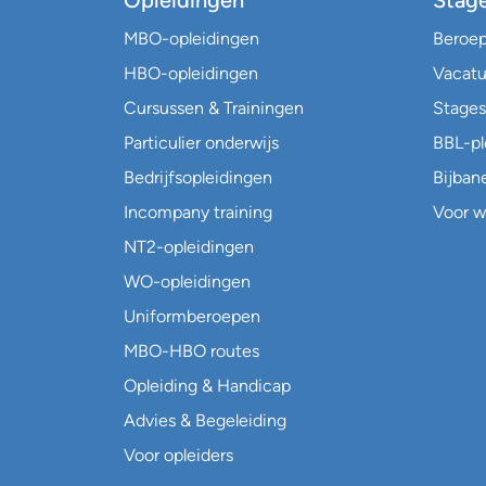
Opleidingen
Stag
MBO-opleidingen
Beroe
HBO-opleidingen
Vacatu
Cursussen & Trainingen
Stages
Particulier onderwijs
BBL-p
Bedrijfsopleidingen
Bijban
Incompany training
Voor w
NT2-opleidingen
WO-opleidingen
Uniformberoepen
MBO-HBO routes
Opleiding & Handicap
Advies & Begeleiding
Voor opleiders