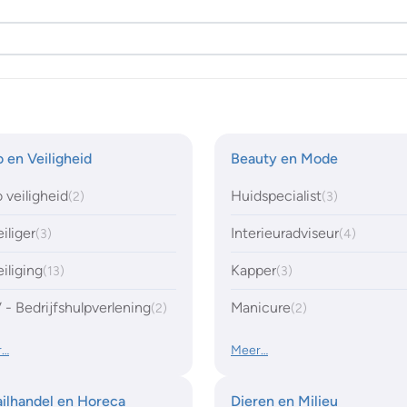
 en Veiligheid
Beauty en Mode
 veiligheid
Huidspecialist
(2)
(3)
iliger
Interieuradviseur
(3)
(4)
iliging
Kapper
(13)
(3)
- Bedrijfshulpverlening
Manicure
(2)
(2)
r…
Meer…
ilhandel en Horeca
Dieren en Milieu