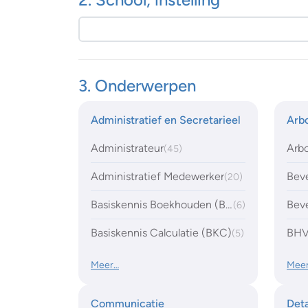
3. Onderwerpen
Administratief en Secretarieel
Arbo
Administrateur
Arbo
(45)
Administratief Medewerker
Beve
(20)
Basiskennis Boekhouden (BKB)
Beve
(6)
Basiskennis Calculatie (BKC)
BHV 
(5)
Meer…
Mee
Communicatie
Deta