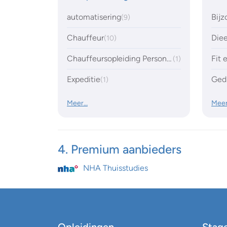
automatisering
Bijz
(9)
Chauffeur
Die
(10)
Chauffeursopleiding Personenvervoer (CCV-B)
Fit
(1)
Expeditie
Gedi
(1)
Meer…
Mee
4. Premium aanbieders
NHA Thuisstudies