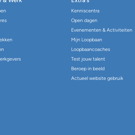
e & Werk
Extra's
pen
Kenniscentra
res
Open dagen
Evenementen & Activiteiten
lekken
Mijn Loopbaan
en
Loopbaancoaches
erkgevers
Test jouw talent
Beroep in beeld
Actueel website gebruik