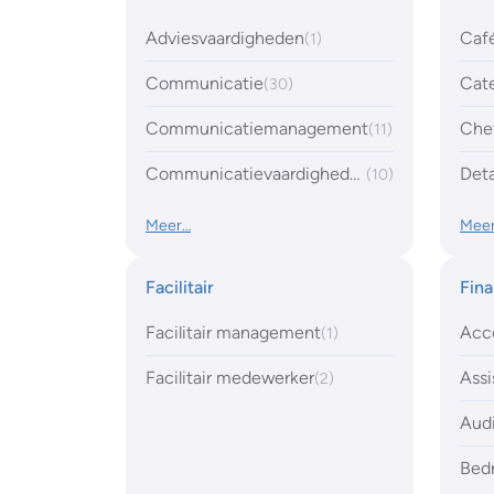
Adviesvaardigheden
Café
(1)
Communicatie
Cate
(30)
Communicatiemanagement
Che
(11)
Communicatievaardigheden
Deta
(10)
Meer…
Mee
Facilitair
Fina
Facilitair management
Acc
(1)
Facilitair medewerker
Assi
(2)
Audi
Bed