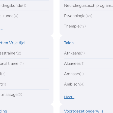
eidingskunde
Neurolinguïstisch program
(1)
eikunde
Psychologie
(4)
(49)
Therapie
(12)
r…
t en Vrije tijd
Talen
esstrainer
Afrikaans
(2)
(1)
onal trainer
Albanees
(1)
(1)
i
Amhaars
(3)
(1)
rt
Arabisch
(1)
(4)
rtmassage
(2)
Meer…
ding
Voortgezet onderwijs