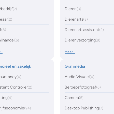
bedrijf
Dieren
(7)
(3)
raar
Dierenarts
(2)
(3)
f
Dierenartsassistent
(8)
(2)
ilhandel
Dierenverzorging
(6)
(9)
r…
Meer…
ncieel en zakelijk
Grafimedia
ountancy
Audio Visueel
(4)
(4)
stent Controller
Beroepsfotograaf
(2)
(6)
ting
Camera
(4)
(5)
rijfseconomie
Desktop Publishing
(24)
(7)