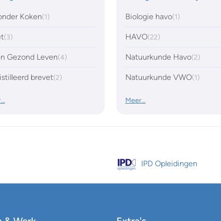
onder Koken
Biologie havo
(1)
(1)
et
HAVO
(3)
(22)
 en Gezond Leven
Natuurkunde Havo
(4)
(2)
stilleerd brevet
Natuurkunde VWO
(2)
(1)
r…
Meer…
IPD Opleidingen