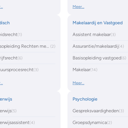
r…
Meer…
disch
Makelaardij en Vastgoed
idsrecht
Assistent makelaar
(1)
(3)
Basisopleiding Rechten met Zekerheidsrecht
Assurantie/makelaardij
(2)
(4)
ijfsrecht
Basisopleiding vastgoed
(6)
(6)
tuursprocesrecht
Makelaar
(3)
(14)
r…
Meer…
erwijs
Psychologie
erwijs
Gespreksvaardigheden
(5)
(3)
rwijsassistent
Groepsdynamica
(4)
(2)