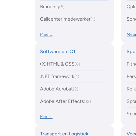
Branding
Opl
(5)
Callcenter medewerker
Sch
(1)
Meer…
Mee
Software en ICT
Spor
(X)HTML & CSS
Fitn
(6)
.NET framework
Pers
(1)
Adobe Acrobat
Reik
(2)
Adobe After Effects
Spo
(12)
Spo
Meer…
Transport en Logistiek
Voe